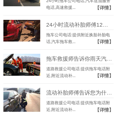
24小时拖车公司电话,汽车送油服务
【详情】
电话,高速救援...
24小时流动补胎师傅12年高速救援经历告诉你:轮胎
拖车公司电话:提供附近换胎补胎电
【详情】
话,汽车拖车救...
拖车救援师告诉你雨天汽车困境救援宁愿让车泡
道路救援公司电话:提供拖车电话附
【详情】
近,附近流动补...
流动补胎师傅告诉您为什么买轮胎买品牌，避免
道路救援公司电话:提供拖车电话附
【详情】
近,附近流动补...