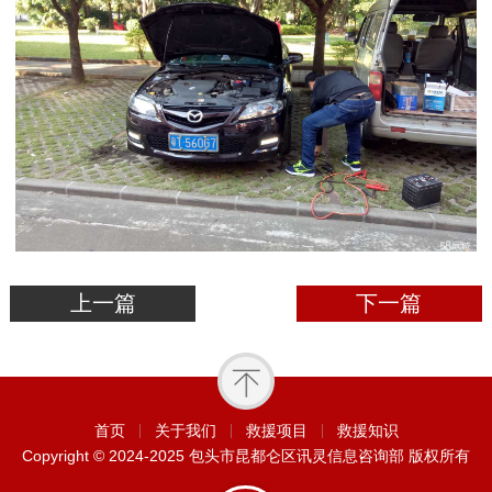
上一篇
下一篇
首页
关于我们
救援项目
救援知识
Copyright © 2024-2025 包头市昆都仑区讯灵信息咨询部 版权所有