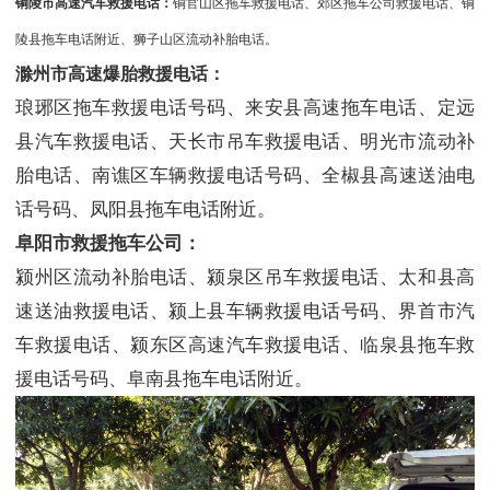
铜陵市
高
速汽车救援电话
：
铜官山区
拖车
救援电话
、郊区
拖车公司救援
电话
、铜
陵县
拖车
电话附近
、狮子山区
流
动补胎电话
。
滁州市
高速爆胎救援电话
：
琅琊区
、来安县
、定远
拖车救援电话
号码
高速拖车电
话
县
、天长市
、明光市
汽
车救援电
话
吊车救援电话
流动补
、南谯区
、全椒县
胎电话
车
辆救援电
话
号
码
高
速送油电
、凤阳县
。
话号码
拖
车电话附近
阜阳市救援拖车公司：
颍州区
流
动补胎电话
、颍泉区
吊车救援电话
、太和县
高
速送油救援电话
、颍上县
车
辆救援电
话
号
码
、界首市
汽
车救援电
话
、颍东区
高速汽车救
援电话
、临泉县
拖车救
援电话
号码
、阜南县
拖
车电话附近
。